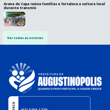
Arena da Copa reúne famílias e fortalece a cultura local
durante transmis
Ver todas as notícias
conteúdo
rodapé
(63) 3456 1739