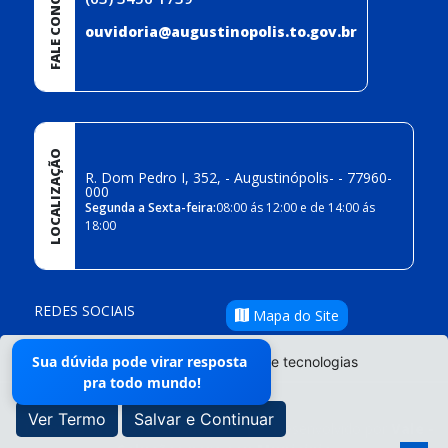
FALE CONOSCO
ouvidoria@augustinopolis.to.gov.br
LOCALIZAÇÃO
R. Dom Pedro I, 352, - Augustinópolis- - 77960-
000
Segunda a Sexta-feira:
08:00 ás 12:00 e de 14:00 ás
18:00
REDES SOCIAIS
Mapa do Site
Sua dúvida pode virar resposta
O site da Prefeitura não utiliza cookies e tecnologias
pra todo mundo!
semelhantes.
Ver Termo
Salvar e Continuar
- Todos os direitos reservados ©
|
Desenvolvido por
Vale -