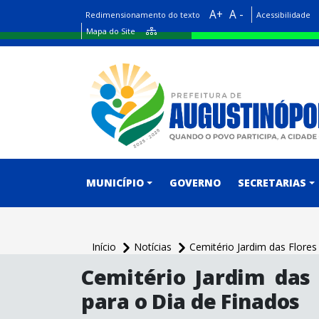
A+
A -
Redimensionamento do texto
Acessibilidade
Mapa do Site
conteúdo do menu
MUNICÍPIO
GOVERNO
SECRETARIAS
Início
Notícias
Cemitério Jardim das Flores
conteúdo
Cemitério Jardim das 
principal
para o Dia de Finados