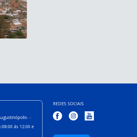
REDES SOCIAIS
ugustinópolis- -
:
08:00 ás 12:00 e