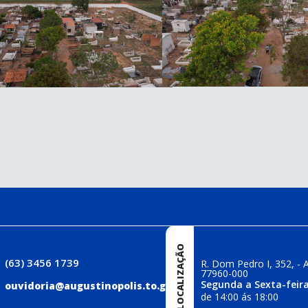
LOCALIZAÇÃO
(63) 3456 1739
R. Dom Pedro I, 352, - A
77960-000
Segunda a Sexta-feira
ouvidoria@augustinopolis.to.gov.br
de 14:00 ás 18:00