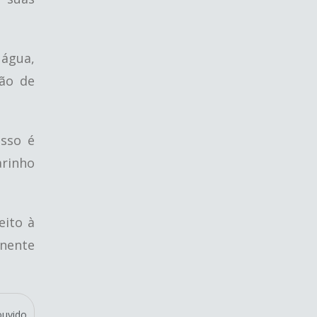
água,
ção de
sso é
arinho
eito à
anente
ouvido