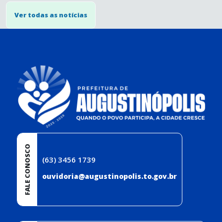
Ver todas as notícias
conteúdo
rodapé
FALE CONOSCO
(63) 3456 1739
ouvidoria@augustinopolis.to.gov.br