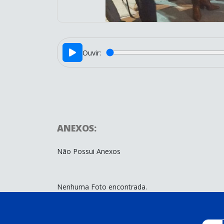
Ouvir:
ANEXOS:
Não Possui Anexos
Nenhuma Foto encontrada.
conteúdo
rodapé